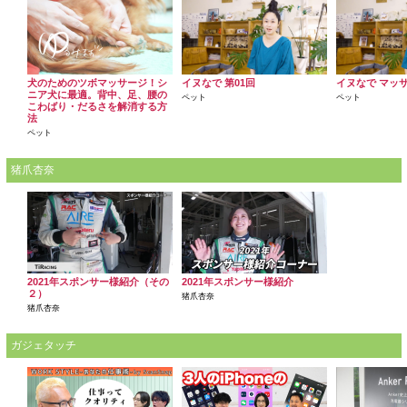
犬のためのツボマッサージ！シ
イヌなで 第01回
イヌなで マッ
ニア犬に最適。背中、足、腰の
ペット
ペット
こわばり・だるさを解消する方
法
ペット
猪爪杏奈
2021年スポンサー様紹介（その
2021年スポンサー様紹介
２）
猪爪杏奈
猪爪杏奈
ガジェタッチ