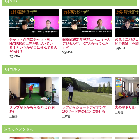
3分MBA
チャットAI内にチャットAI。
保険証2024年秋廃止へ…う〜ん
必見！エバジェ
MATRIXの世界が近づいてい
デジタル庁、ICTわかってなさ
的起業論」を頭
る？というかそこに住んでるん
すぎ
3分MBA
だっけ？
3分MBA
3分MBA
3分ゴルフ
クラブが下から入るとは？(有
ラフからショートアイアンで
大の字ドリル
料)
100ヤード先のピンに寄せる
三觜喜一
三觜喜一
三觜喜一
教えてベクタさん