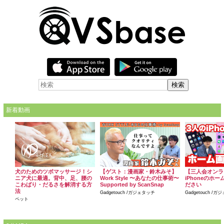
新着動画
犬のためのツボマッサージ！シ
【ゲスト：漫画家・鈴木みそ】
【三人会オンラ
ニア犬に最適。背中、足、腰の
Work Style 〜あなたの仕事術〜
iPhoneのホ
こわばり・だるさを解消する方
Supported by ScanSnap
ださい
法
Gadgetouch /ガジェタッチ
Gadgetouch /
ペット