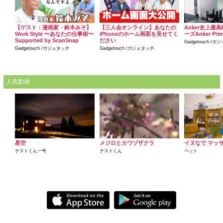
【ゲスト：漫画家・鈴木みそ】
【三人会オンライン】あなたの
Anker史上最
Work Style 〜あなたの仕事術〜
iPhoneのホーム画面を見せてく
ーズAnker Pr
Supported by ScanSnap
ださい
Gadgetouch /
Gadgetouch /ガジェタッチ
Gadgetouch /ガジェタッチ
人気動画
星空
メジロとカワヅザクラ
イヌなで マッ
テストくん一号
テストくん
ペット